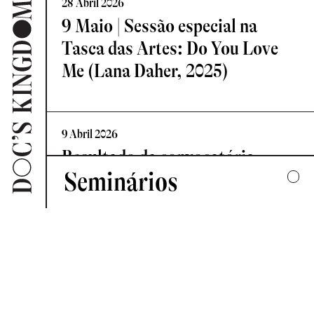
28 Abril 2026
9 Maio | Sessão especial na
Tasca das Artes: Do You Love
Me (Lana Daher, 2025)
9 Abril 2026
Resultado da convocatória
Seminários
Vislumbre – Residência de
Criação Documental
2025
UMA COLECTIVA HARMONIA DESARTICULADA
7 Abril 2026
2024
Novo Comité de Programação:
FORMAS DE ESCUTAR
Doc’s Kingdom 2026