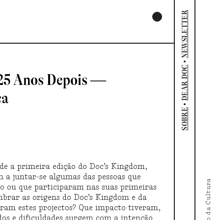
NEWSLETTER
•
DEAR DOC
 25 Anos Depois —
ca
•
SOBRE
de a primeira edição do Doc’s Kingdom,
m a juntar-se algumas das pessoas que
o ou que participaram nas suas primeiras
mbrar as origens do Doc’s Kingdom e da
eram estes projectos? Que impacto tiveram,
dos e dificuldades surgem com a intenção