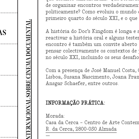
de organizar encontros verdadeirament
politicamente? Como evoluiu o mundo 
primeiro quarto do século XXI, e o qu
SEMINÁRIO INTERNACIONAL SOBRE CINEMA DOCUMENTAL
AS
A história do Doc’s Kingdom é longa e 
reactivar a história oral e alguns teste
encontro é também um convite aberto a
pensar colectivamente os contextos de
no século XXI, incluindo os seus desafi
Com a presença de
José Manuel Costa,
Lisboa, Susana Nascimento, Joana Fraz
Ansgar Schaefer, entre outros.
INFORMAÇÃO PRÁTICA:
Morada:
Casa da Cerca – Centro de Arte Conte
R. da Cerca, 2800-050 Almada
—