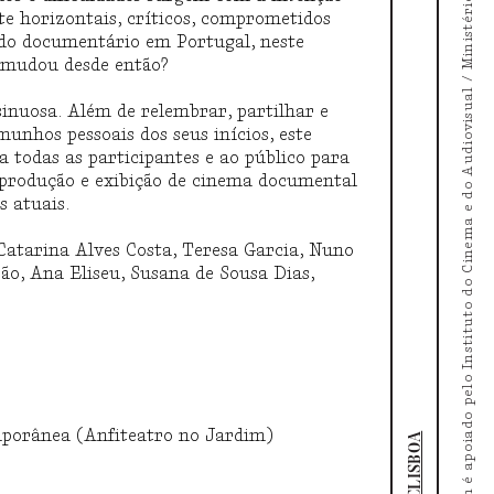
O Doc's Kingdom é apoiado pelo Instituto do Cinema e do Audiovisual / Ministério da Cultura
e horizontais, críticos, comprometidos
do documentário em Portugal, neste
e mudou desde então?
sinuosa. Além de relembrar, partilhar e
munhos pessoais dos seus inícios, este
 todas as participantes e ao público para
 produção e exibição de cinema documental
os atuais.
Catarina Alves Costa,
Teresa Garcia, Nuno
ão, Ana Eliseu,
Susana de Sousa Dias,
mporânea (Anfiteatro no Jardim)
DOCLISBOA