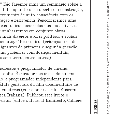
O Doc's Kingdom é apoiado pelo Instituto do Cinema e do Audiovisual / Ministério da Cultura
s? Não faremos mais um seminário sobre a
ental enquanto obra aberta em construção,
strumento de auto-consciência com os
rtação e resistência. Percorreremos uma
icas radicais ocorridas nas mais diversas
 e analisaremos em conjunto obras
mais diversos atores políticos e sociais
nematográfica radical (crianças fora do
imigrantes de primeira e segunda geração,
tas, pacientes com doenças mentais,
s sem terra, entre outros).
 professor e programador de cinema.
filosofia. É curador nas áreas do cinema
ão, e programador independente para
: États généraux du film documentaire de
cinematecas (entre outras: Film Museum
a Italiana). Publicou sete livros e
istas (entre outras: Il Manifesto, Cahiers
DOCLISBOA