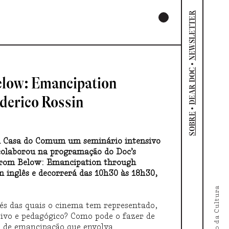
NEWSLETTER
•
DEAR DOC
Below: Emancipation
derico Rossin
•
SOBRE
 na Casa do Comum um seminário intensivo
 colaborou na programação do Doc’s
From Below: Emancipation through
 inglês e decorrerá das 10h30 às 18h30,
vés das quais o cinema tem representado,
ivo e pedagógico? Como pode o fazer de
 de emancipação que envolva