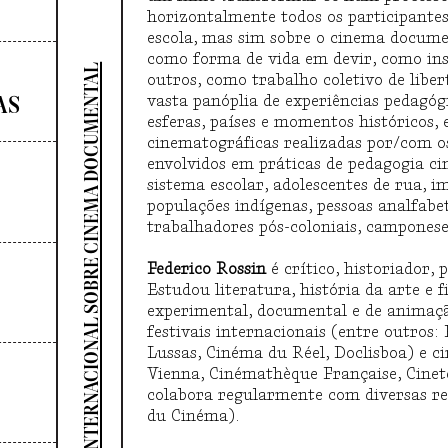
horizontalmente todos os participante
escola, mas sim sobre o cinema docum
como forma de vida em devir, como in
SEMINÁRIO INTERNACIONAL SOBRE CINEMA DOCUMENTAL
outros, como trabalho coletivo de libe
AS
vasta panóplia de experiências pedagóg
esferas, países e momentos históricos,
cinematográficas realizadas por/com os 
envolvidos em práticas de pedagogia ci
sistema escolar, adolescentes de rua, 
populações indígenas, pessoas analfabe
trabalhadores pós-coloniais, camponese
Federico Rossin
é crítico, historiador,
Estudou literatura, história da arte e 
experimental, documental e de animaç
festivais internacionais (entre outros
Lussas, Cinéma du Réel, Doclisboa) e 
Vienna, Cinémathèque Française, Cinetec
colabora regularmente com diversas rev
du Cinéma).