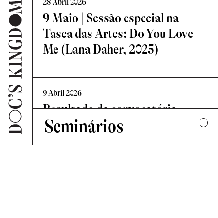
28 Abril 2026
9 Maio | Sessão especial na
Tasca das Artes: Do You Love
Me (Lana Daher, 2025)
9 Abril 2026
Resultado da convocatória
Seminários
Vislumbre – Residência de
Criação Documental
2025
UMA COLECTIVA HARMONIA DESARTICULADA
7 Abril 2026
2024
Novo Comité de Programação:
FORMAS DE ESCUTAR
Doc’s Kingdom 2026