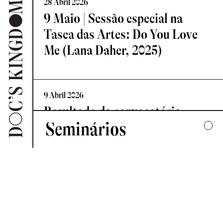
28 Abril 2026
9 Maio | Sessão especial na
Tasca das Artes: Do You Love
Me (Lana Daher, 2025)
9 Abril 2026
Resultado da convocatória
Seminários
Vislumbre – Residência de
Criação Documental
2025
UMA COLECTIVA HARMONIA DESARTICULADA
7 Abril 2026
2024
Novo Comité de Programação:
FORMAS DE ESCUTAR
Doc’s Kingdom 2026