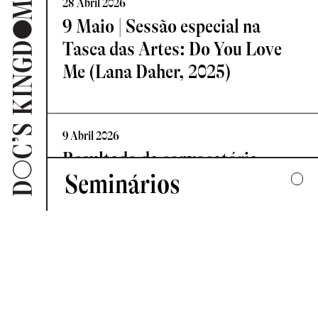
28 Abril 2026
9 Maio | Sessão especial na
Tasca das Artes: Do You Love
Me (Lana Daher, 2025)
9 Abril 2026
Resultado da convocatória
Seminários
Vislumbre – Residência de
Criação Documental
2025
UMA COLECTIVA HARMONIA DESARTICULADA
7 Abril 2026
2024
Novo Comité de Programação:
FORMAS DE ESCUTAR
Doc’s Kingdom 2026