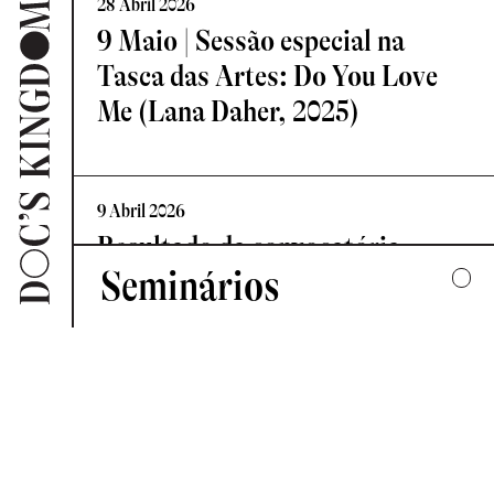
28 Abril 2026
9 Maio | Sessão especial na
Tasca das Artes: Do You Love
Me (Lana Daher, 2025)
9 Abril 2026
Resultado da convocatória
Seminários
Vislumbre – Residência de
Criação Documental
2025
UMA COLECTIVA HARMONIA DESARTICULADA
7 Abril 2026
2024
Novo Comité de Programação:
FORMAS DE ESCUTAR
Doc’s Kingdom 2026