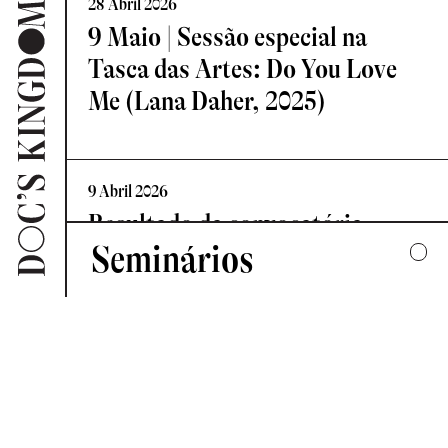
28 Abril 2026
9 Maio | Sessão especial na
Tasca das Artes: Do You Love
Me (Lana Daher, 2025)
9 Abril 2026
Resultado da convocatória
Seminários
Vislumbre – Residência de
Criação Documental
2025
UMA COLECTIVA HARMONIA DESARTICULADA
7 Abril 2026
2024
Novo Comité de Programação:
FORMAS DE ESCUTAR
Doc’s Kingdom 2026