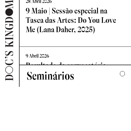
28 Abril 2026
9 Maio | Sessão especial na
Tasca das Artes: Do You Love
Me (Lana Daher, 2025)
9 Abril 2026
Resultado da convocatória
Seminários
Vislumbre – Residência de
Criação Documental
2025
UMA COLECTIVA HARMONIA DESARTICULADA
7 Abril 2026
2024
Novo Comité de Programação:
FORMAS DE ESCUTAR
Doc’s Kingdom 2026