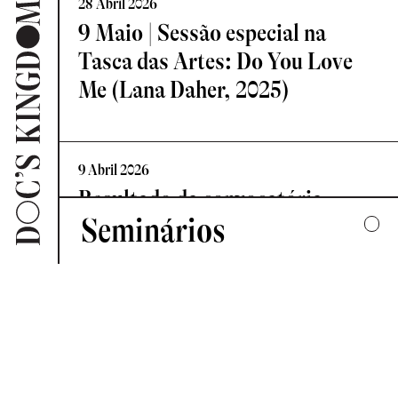
28 Abril 2026
9 Maio | Sessão especial na
Tasca das Artes: Do You Love
Me (Lana Daher, 2025)
9 Abril 2026
Resultado da convocatória
Seminários
Vislumbre – Residência de
Criação Documental
2025
UMA COLECTIVA HARMONIA DESARTICULADA
7 Abril 2026
2024
Novo Comité de Programação:
FORMAS DE ESCUTAR
Doc’s Kingdom 2026