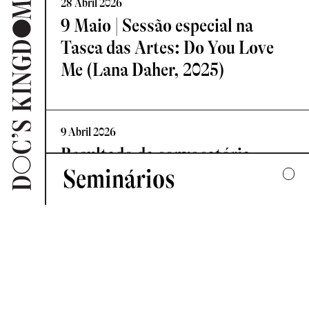
28 Abril 2026
9 Maio | Sessão especial na
Tasca das Artes: Do You Love
Me (Lana Daher, 2025)
9 Abril 2026
Resultado da convocatória
Seminários
Vislumbre – Residência de
Criação Documental
2025
UMA COLECTIVA HARMONIA DESARTICULADA
7 Abril 2026
2024
Novo Comité de Programação:
FORMAS DE ESCUTAR
Doc’s Kingdom 2026