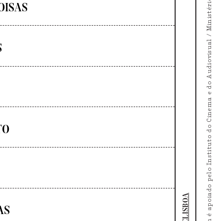
O Doc's Kingdom é apoiado pelo Instituto do Cinema e do Audiovisual / Ministério da Cultura
OISAS
S
TO
DOCLISBOA
AS