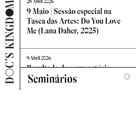
28 Abril 2026
9 Maio | Sessão especial na
Tasca das Artes: Do You Love
Me (Lana Daher, 2025)
9 Abril 2026
Resultado da convocatória
Seminários
Vislumbre – Residência de
Criação Documental
2025
UMA COLECTIVA HARMONIA DESARTICULADA
7 Abril 2026
2024
Novo Comité de Programação:
FORMAS DE ESCUTAR
Doc’s Kingdom 2026