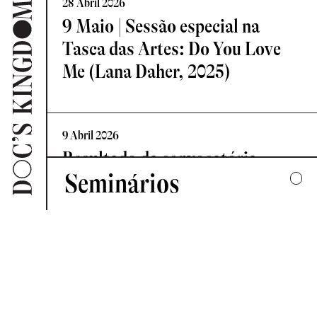
28 Abril 2026
9 Maio | Sessão especial na
Tasca das Artes: Do You Love
Me (Lana Daher, 2025)
9 Abril 2026
Resultado da convocatória
Seminários
Vislumbre – Residência de
Criação Documental
2025
UMA COLECTIVA HARMONIA DESARTICULADA
7 Abril 2026
2024
Novo Comité de Programação:
FORMAS DE ESCUTAR
Doc’s Kingdom 2026