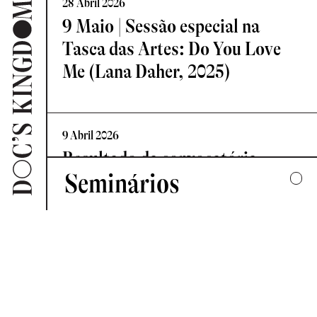
28 Abril 2026
9 Maio | Sessão especial na
Tasca das Artes: Do You Love
Me (Lana Daher, 2025)
9 Abril 2026
Resultado da convocatória
Seminários
Vislumbre – Residência de
Criação Documental
2025
UMA COLECTIVA HARMONIA DESARTICULADA
7 Abril 2026
2024
Novo Comité de Programação:
FORMAS DE ESCUTAR
Doc’s Kingdom 2026