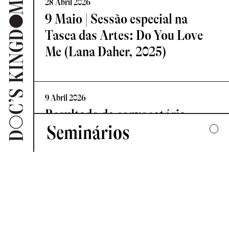
28 Abril 2026
9 Maio | Sessão especial na
Tasca das Artes: Do You Love
Me (Lana Daher, 2025)
9 Abril 2026
Resultado da convocatória
Seminários
Vislumbre – Residência de
Criação Documental
2025
UMA COLECTIVA HARMONIA DESARTICULADA
7 Abril 2026
2024
Novo Comité de Programação:
FORMAS DE ESCUTAR
Doc’s Kingdom 2026