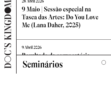
28 Abril 2026
9 Maio | Sessão especial na
Tasca das Artes: Do You Love
Me (Lana Daher, 2025)
9 Abril 2026
Resultado da convocatória
Seminários
Vislumbre – Residência de
Criação Documental
2025
UMA COLECTIVA HARMONIA DESARTICULADA
7 Abril 2026
2024
Novo Comité de Programação:
FORMAS DE ESCUTAR
Doc’s Kingdom 2026