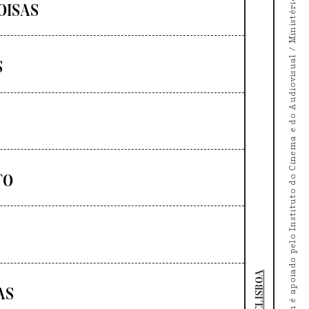
O Doc's Kingdom é apoiado pelo Instituto do Cinema e do Audiovisual / Ministério da Cultura
OISAS
S
TO
DOCLISBOA
AS