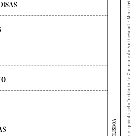
O Doc's Kingdom é apoiado pelo Instituto do Cinema e do Audiovisual / Ministério da Cultura
OISAS
S
TO
DOCLISBOA
AS