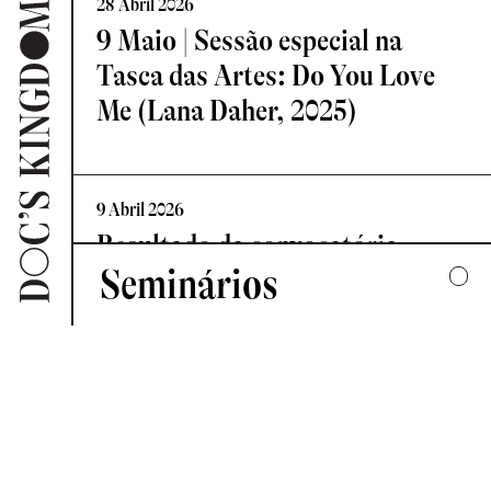
28 Abril 2026
9 Maio | Sessão especial na
Tasca das Artes: Do You Love
Me (Lana Daher, 2025)
9 Abril 2026
Resultado da convocatória
Seminários
Vislumbre – Residência de
Criação Documental
2025
UMA COLECTIVA HARMONIA DESARTICULADA
7 Abril 2026
2024
Novo Comité de Programação:
FORMAS DE ESCUTAR
Doc’s Kingdom 2026