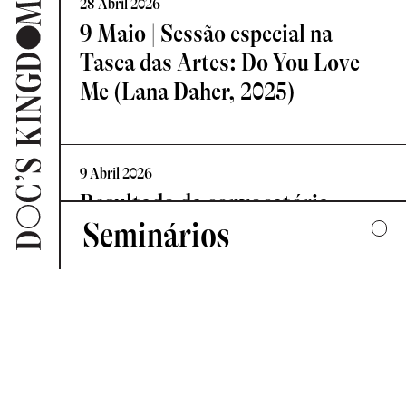
28 Abril 2026
9 Maio | Sessão especial na
Tasca das Artes: Do You Love
Me (Lana Daher, 2025)
9 Abril 2026
Resultado da convocatória
Seminários
Vislumbre – Residência de
Criação Documental
2025
UMA COLECTIVA HARMONIA DESARTICULADA
7 Abril 2026
2024
Novo Comité de Programação:
FORMAS DE ESCUTAR
Doc’s Kingdom 2026