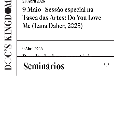
28 Abril 2026
9 Maio | Sessão especial na
Tasca das Artes: Do You Love
Me (Lana Daher, 2025)
9 Abril 2026
Resultado da convocatória
Seminários
Vislumbre – Residência de
Criação Documental
2025
UMA COLECTIVA HARMONIA DESARTICULADA
7 Abril 2026
2024
Novo Comité de Programação:
FORMAS DE ESCUTAR
Doc’s Kingdom 2026