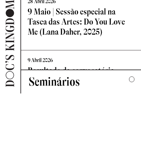
28 Abril 2026
9 Maio | Sessão especial na
Tasca das Artes: Do You Love
Me (Lana Daher, 2025)
9 Abril 2026
Resultado da convocatória
Seminários
Vislumbre – Residência de
Criação Documental
2025
UMA COLECTIVA HARMONIA DESARTICULADA
7 Abril 2026
2024
Novo Comité de Programação:
FORMAS DE ESCUTAR
Doc’s Kingdom 2026