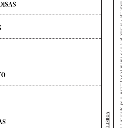
O Doc's Kingdom é apoiado pelo Instituto do Cinema e do Audiovisual / Ministério da Cultura
OISAS
S
TO
DOCLISBOA
AS