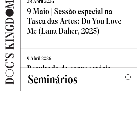
28 Abril 2026
9 Maio | Sessão especial na
Tasca das Artes: Do You Love
Me (Lana Daher, 2025)
9 Abril 2026
Resultado da convocatória
Seminários
Vislumbre – Residência de
Criação Documental
2025
UMA COLECTIVA HARMONIA DESARTICULADA
7 Abril 2026
2024
Novo Comité de Programação:
FORMAS DE ESCUTAR
Doc’s Kingdom 2026