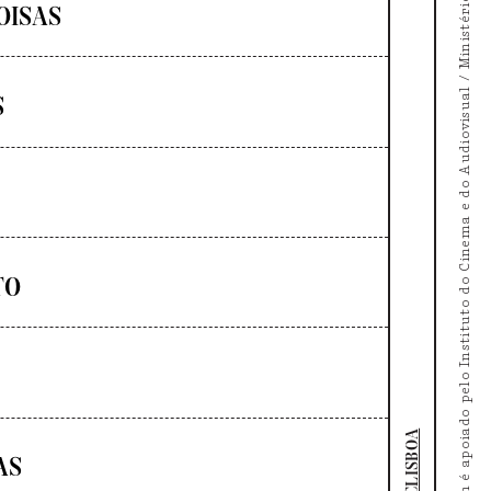
O Doc's Kingdom é apoiado pelo Instituto do Cinema e do Audiovisual / Ministério da Cultura
OISAS
S
TO
DOCLISBOA
AS