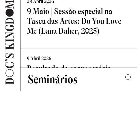
28 Abril 2026
9 Maio | Sessão especial na
Tasca das Artes: Do You Love
Me (Lana Daher, 2025)
9 Abril 2026
Resultado da convocatória
Seminários
Vislumbre – Residência de
Criação Documental
2025
UMA COLECTIVA HARMONIA DESARTICULADA
7 Abril 2026
2024
Novo Comité de Programação:
FORMAS DE ESCUTAR
Doc’s Kingdom 2026