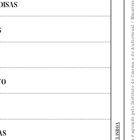
O Doc's Kingdom é apoiado pelo Instituto do Cinema e do Audiovisual / Ministério da Cultura
OISAS
S
TO
DOCLISBOA
AS