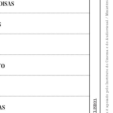
O Doc's Kingdom é apoiado pelo Instituto do Cinema e do Audiovisual / Ministério da Cultura
OISAS
S
TO
DOCLISBOA
AS