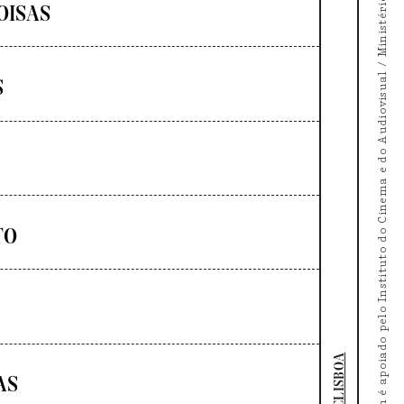
O Doc's Kingdom é apoiado pelo Instituto do Cinema e do Audiovisual / Ministério da Cultura
OISAS
S
TO
DOCLISBOA
AS