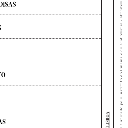
O Doc's Kingdom é apoiado pelo Instituto do Cinema e do Audiovisual / Ministério da Cultura
OISAS
S
TO
DOCLISBOA
AS