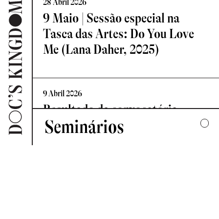
28 Abril 2026
9 Maio | Sessão especial na
Tasca das Artes: Do You Love
Me (Lana Daher, 2025)
9 Abril 2026
Resultado da convocatória
Seminários
Vislumbre – Residência de
Criação Documental
2025
UMA COLECTIVA HARMONIA DESARTICULADA
7 Abril 2026
2024
Novo Comité de Programação:
FORMAS DE ESCUTAR
Doc’s Kingdom 2026