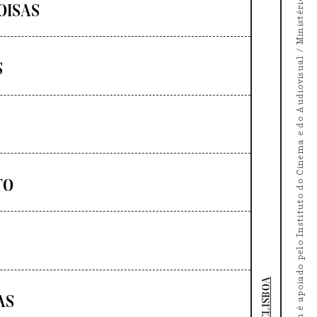
O Doc's Kingdom é apoiado pelo Instituto do Cinema e do Audiovisual / Ministério da Cultura
OISAS
S
TO
DOCLISBOA
AS