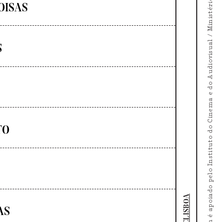
O Doc's Kingdom é apoiado pelo Instituto do Cinema e do Audiovisual / Ministério da Cultura
OISAS
S
TO
DOCLISBOA
AS